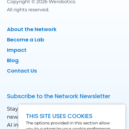
Copyright © 2026 Werobotics.
All rights reserved.
About the Network
Become a Lab
Impact
Blog
Contact Us
Subscribe to the Network Newsletter
Stay updated with our latest news! Receive
THIS SITE USES COOKIES
news and updates on the drone, data, and
The options provided in this section allow
AI industry in the Global South, including
you to customize your cookie preferences.